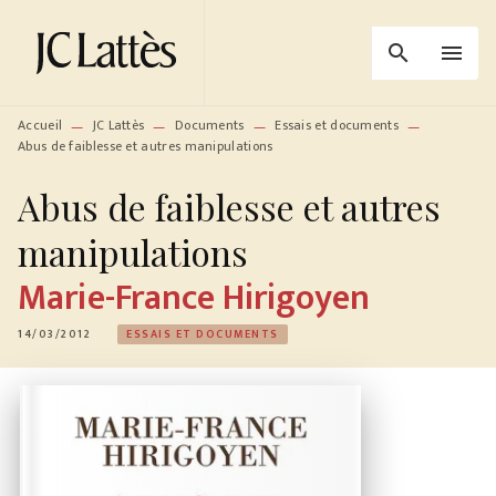
MENU
RECHERCHE
CONTENU
search
menu
PIED DE PAGE
Accueil
JC Lattès
Documents
Essais et documents
—
—
—
—
Abus de faiblesse et autres manipulations
Abus de faiblesse et autres
manipulations
Marie-France Hirigoyen
14/03/2012
ESSAIS ET DOCUMENTS