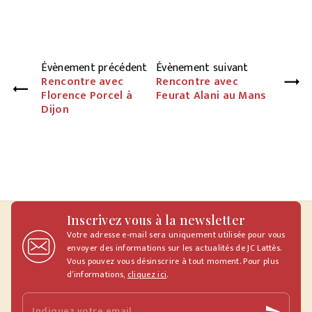
Évènement précédent
Évènement suivant
Rencontre avec
Rencontre avec
Florence Porcel à
Feurat Alani au Mans
Dijon
Inscrivez vous à la newsletter
Votre adresse e-mail sera uniquement utilisée pour vous
envoyer des informations sur les actualités de JC Lattès.
Vous pouvez vous désinscrire à tout moment. Pour plus
d’informations,
cliquez ici
.
Indiquez votre email