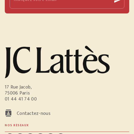
send
17 Rue Jacob,
75006 Paris
01 44 41 74 00
contacts
Contactez-nous
NOS RÉSEAUX