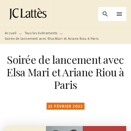
MENU
RECHERCHE
CONTENU
search
menu
PIED DE PAGE
Accueil
Tous les événements
—
—
Soirée de lancement avec Elsa Mari et Ariane Riou à Paris
Soirée de lancement avec
Elsa Mari et Ariane Riou à
Paris
23 FÉVRIER 2023