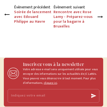
Évènement précédent
Évènement suivant
Soirée de lancement
Rencontre avec Rose
avec Edouard
Lamy - Préparez-vous
Philippe au Havre
pour la bagarre à
Bruxelles
Inscrivez vous à la newsletter
Votre adresse e-mail sera uniquement utilisée pour vous
envoyer des informations sur les actualités de JC Lattès.
Vous pouvez vous désinscrire à tout moment. Pour plus
d’informations,
cliquez ici
.
Indiquez votre email
send