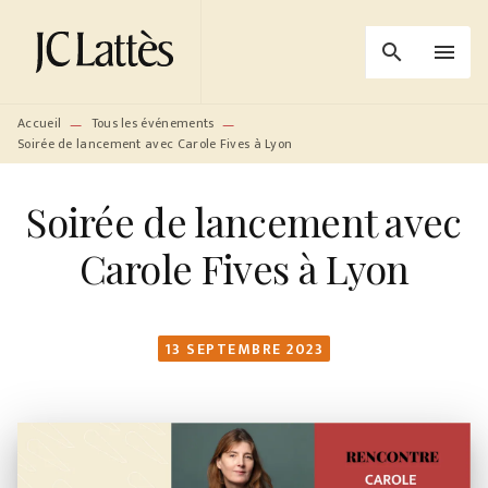
MENU
RECHERCHE
CONTENU
search
menu
PIED DE PAGE
Accueil
Tous les événements
—
—
Soirée de lancement avec Carole Fives à Lyon
Soirée de lancement avec
Carole Fives à Lyon
13 SEPTEMBRE 2023