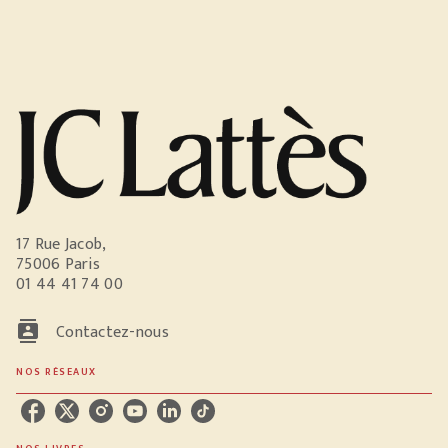
17 Rue Jacob,
75006 Paris
01 44 41 74 00
contacts
Contactez-nous
NOS RÉSEAUX