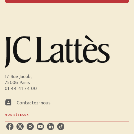
17 Rue Jacob,
75006 Paris
01 44 41 74 00
contacts
Contactez-nous
NOS RÉSEAUX