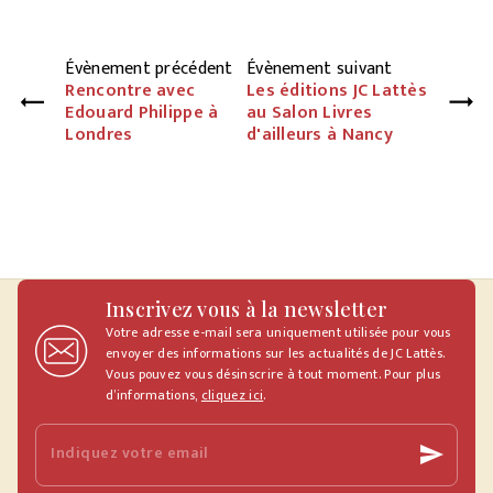
Évènement précédent
Évènement suivant
Rencontre avec
Les éditions JC Lattès
Edouard Philippe à
au Salon Livres
Londres
d'ailleurs à Nancy
Inscrivez vous à la newsletter
Votre adresse e-mail sera uniquement utilisée pour vous
envoyer des informations sur les actualités de JC Lattès.
Vous pouvez vous désinscrire à tout moment. Pour plus
d’informations,
cliquez ici
.
Indiquez votre email
send