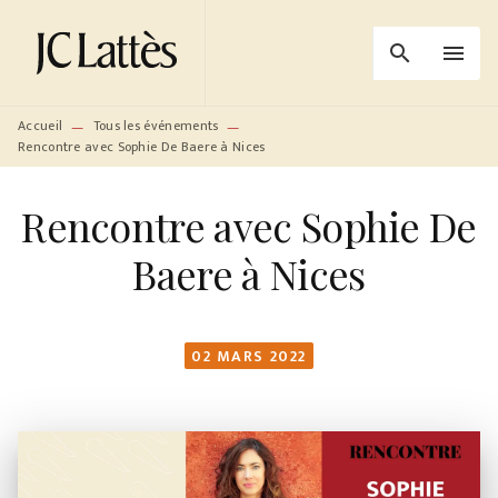
MENU
RECHERCHE
CONTENU
search
menu
PIED DE PAGE
Accueil
Tous les événements
—
—
Rencontre avec Sophie De Baere à Nices
Rencontre avec Sophie De
Baere à Nices
02 MARS 2022