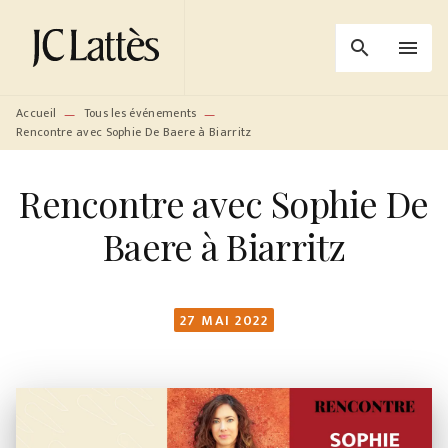
MENU
RECHERCHE
CONTENU
search
menu
PIED DE PAGE
Accueil
Tous les événements
—
—
Rencontre avec Sophie De Baere à Biarritz
Rencontre avec Sophie De
Baere à Biarritz
27 MAI 2022