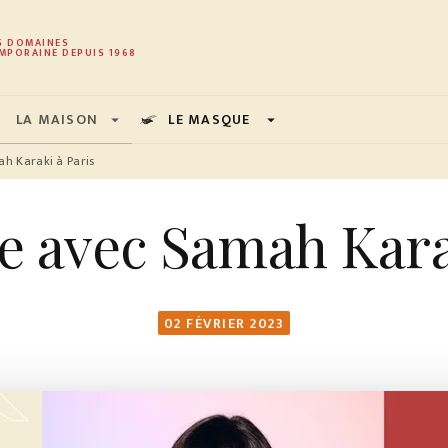
PIED DE PAGE
S DOMAINES
MPORAINE DEPUIS 1968
LA MAISON
LE MASQUE
arrow_drop_down
arrow_drop_down
h Karaki à Paris
e avec Samah Karak
02 FÉVRIER 2023