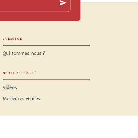
send
LA MAISON
Qui sommes-nous ?
NOTRE ACTUALITÉ
Vidéos
Meilleures ventes
PROFESSIONNELS
Libraires