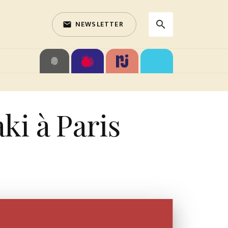
NEWSLETTER
search
email
search
fingerprint
i à Paris