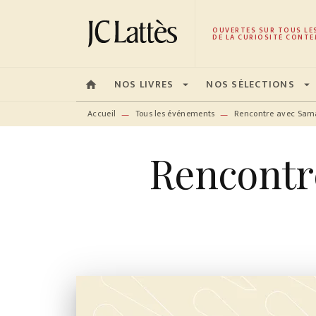
MENU
RECHERCHE
CONTENU
OUVERTES SUR TOUS LE
DE LA CURIOSITÉ CONTE
NOS LIVRES
NOS SÉLECTIONS
home
arrow_drop_down
arrow_drop_down
Accueil
Tous les événements
Rencontre avec Sama
—
—
Rencontr