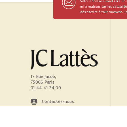
Votre adresse e-mail sera un
informations sur les actualité
désinscrire à tout moment. Po
17 Rue Jacob,
75006 Paris
01 44 41 74 00
contacts
Contactez-nous
NOS RÉSEAUX