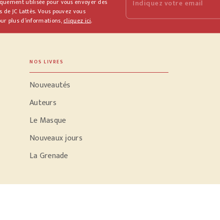
iquement utilisée pour vous envoyer des
Indiquez votre email
s de JC Lattès. Vous pouvez vous
ur plus d’informations,
cliquez ici
.
NOS LIVRES
Nouveautés
Auteurs
Le Masque
Nouveaux jours
La Grenade
PODCASTS
Parole d'écrivain