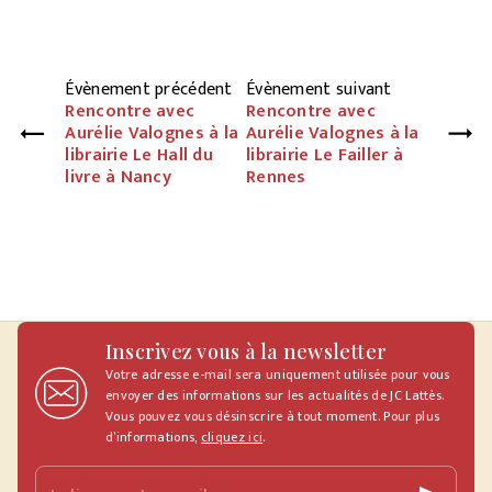
Évènement précédent
Évènement suivant
Rencontre avec
Rencontre avec
Aurélie Valognes à la
Aurélie Valognes à la
librairie Le Hall du
librairie Le Failler à
livre à Nancy
Rennes
Inscrivez vous à la newsletter
Votre adresse e-mail sera uniquement utilisée pour vous
envoyer des informations sur les actualités de JC Lattès.
Vous pouvez vous désinscrire à tout moment. Pour plus
d’informations,
cliquez ici
.