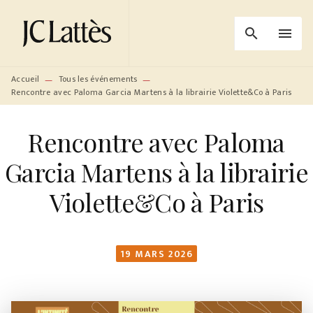
MENU
RECHERCHE
CONTENU
search
menu
PIED DE PAGE
Accueil
Tous les événements
—
—
Rencontre avec Paloma Garcia Martens à la librairie Violette&Co à Paris
Rencontre avec Paloma
Garcia Martens à la librairie
Violette&Co à Paris
19 MARS 2026