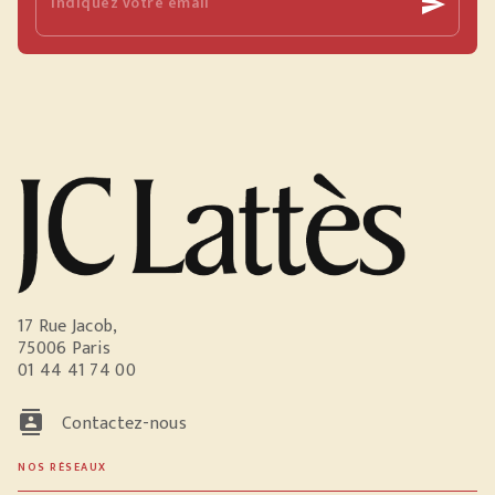
Indiquez votre email
send
17 Rue Jacob,
75006 Paris
01 44 41 74 00
contacts
Contactez-nous
NOS RÉSEAUX