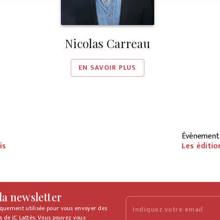
Nicolas Carreau
EN SAVOIR PLUS
Évènement 
is
Les éditio
 la newsletter
iquement utilisée pour vous envoyer des
Indiquez votre email
s de JC Lattès. Vous pouvez vous