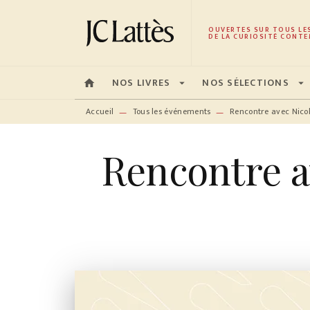
MENU
RECHERCHE
CONTENU
OUVERTES SUR TOUS LE
DE LA CURIOSITÉ CONTE
NOS LIVRES
NOS SÉLECTIONS
home
arrow_drop_down
arrow_drop_down
Accueil
Tous les événements
Rencontre avec Nico
—
—
Rencontre a