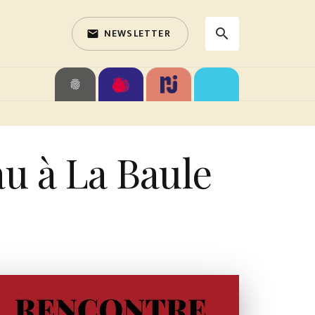
NEWSLETTER
search
email
search
fingerprint
u à La Baule