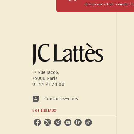
désinscrire à tout moment. Po
17 Rue Jacob,
75006 Paris
01 44 41 74 00
contacts
Contactez-nous
NOS RÉSEAUX