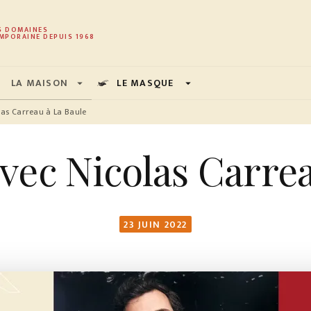
PIED DE PAGE
S DOMAINES
MPORAINE DEPUIS 1968
LA MAISON
LE MASQUE
arrow_drop_down
arrow_drop_down
las Carreau à La Baule
vec Nicolas Carrea
23 JUIN 2022