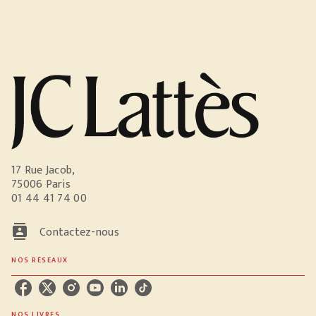
17 Rue Jacob,
75006 Paris
01 44 41 74 00
contacts
Contactez-nous
NOS RÉSEAUX
NOS LIVRES