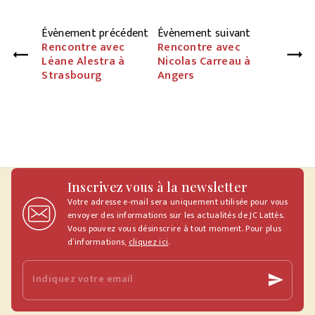
Évènement précédent
Évènement suivant
Rencontre avec
Rencontre avec
Léane Alestra à
Nicolas Carreau à
Strasbourg
Angers
Inscrivez vous à la newsletter
Votre adresse e-mail sera uniquement utilisée pour vous
envoyer des informations sur les actualités de JC Lattès.
Vous pouvez vous désinscrire à tout moment. Pour plus
d’informations,
cliquez ici
.
Indiquez votre email
send