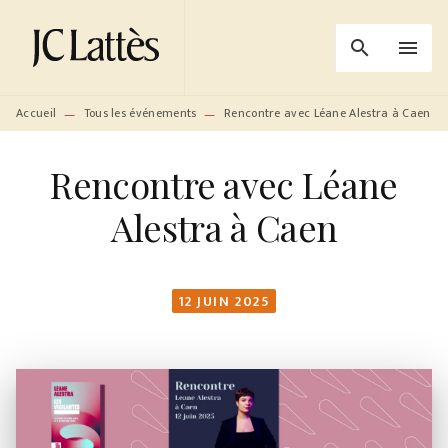
MENU
RECHERCHE
CONTENU
search
menu
PIED DE PAGE
Accueil
Tous les événements
Rencontre avec Léane Alestra à Caen
—
—
Rencontre avec Léane
Alestra à Caen
12 JUIN 2025