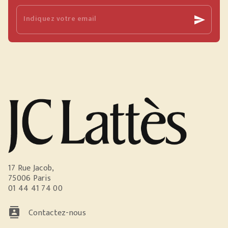
Indiquez votre email
send
17 Rue Jacob,
75006 Paris
01 44 41 74 00
contacts
Contactez-nous