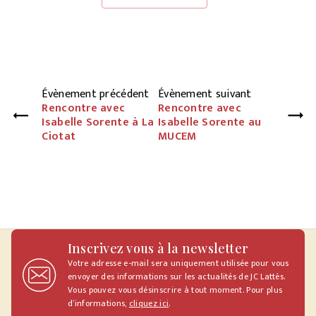
Évènement précédent
Évènement suivant
Rencontre avec
Rencontre avec
Isabelle Sorente à La
Isabelle Sorente au
Ciotat
MUCEM
Inscrivez vous à la newsletter
Votre adresse e-mail sera uniquement utilisée pour vous
envoyer des informations sur les actualités de JC Lattès.
Vous pouvez vous désinscrire à tout moment. Pour plus
d’informations,
cliquez ici
.