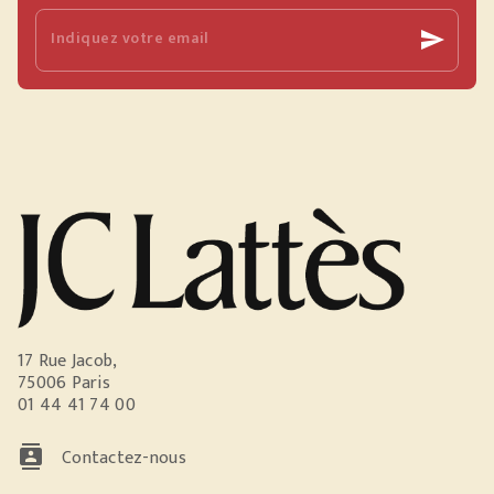
Indiquez votre email
send
17 Rue Jacob,
75006 Paris
01 44 41 74 00
contacts
Contactez-nous