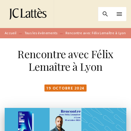
MENU
RECHERCHE
CONTENU
search
menu
PIED DE PAGE
Accueil
Tous les événements
Rencontre avec Félix Lemaître à Lyon
—
—
Rencontre avec Félix
Lemaître à Lyon
19 OCTOBRE 2024