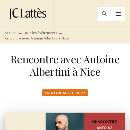
MENU
RECHERCHE
CONTENU
search
menu
PIED DE PAGE
Accueil
Tous les événements
—
—
Rencontre avec Antoine Albertini à Nice
Rencontre avec Antoine
Albertini à Nice
14 NOVEMBRE 2023