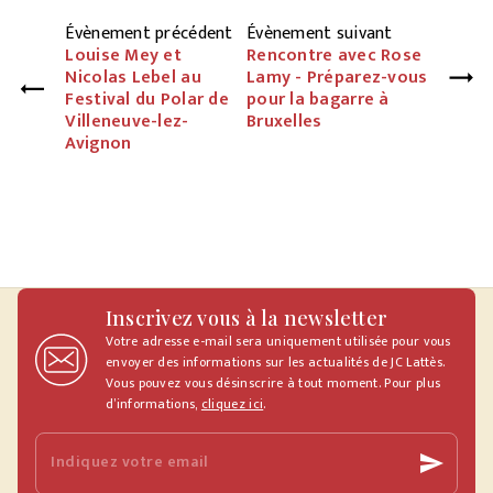
Évènement précédent
Évènement suivant
Louise Mey et
Rencontre avec Rose
Nicolas Lebel au
Lamy - Préparez-vous
Festival du Polar de
pour la bagarre à
Villeneuve-lez-
Bruxelles
Avignon
Inscrivez vous à la newsletter
Votre adresse e-mail sera uniquement utilisée pour vous
envoyer des informations sur les actualités de JC Lattès.
Vous pouvez vous désinscrire à tout moment. Pour plus
d’informations,
cliquez ici
.
Indiquez votre email
send