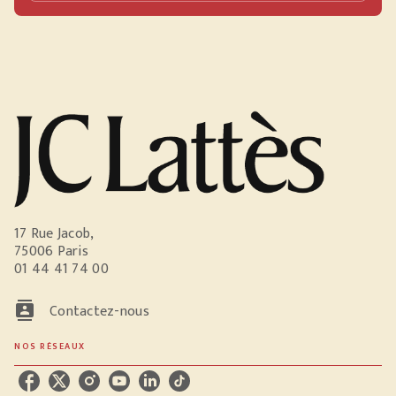
17 Rue Jacob,
75006 Paris
01 44 41 74 00
contacts
Contactez-nous
NOS RÉSEAUX