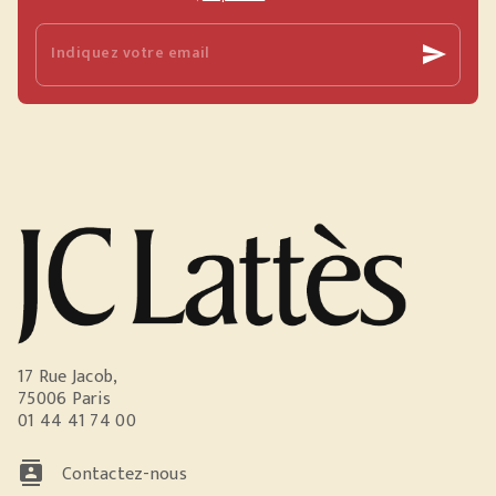
Indiquez votre email
send
17 Rue Jacob,
75006 Paris
01 44 41 74 00
contacts
Contactez-nous