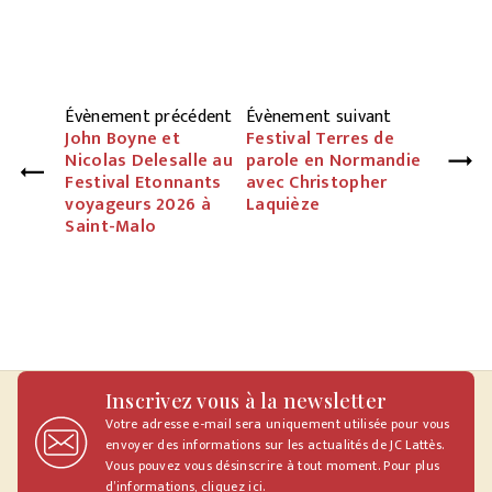
Évènement précédent
Évènement suivant
John Boyne et
Festival Terres de
Nicolas Delesalle au
parole en Normandie
Festival Etonnants
avec Christopher
voyageurs 2026 à
Laquièze
Saint-Malo
Inscrivez vous à la newsletter
Votre adresse e-mail sera uniquement utilisée pour vous
envoyer des informations sur les actualités de JC Lattès.
Vous pouvez vous désinscrire à tout moment. Pour plus
d’informations,
cliquez ici
.