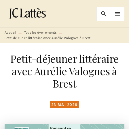
MENU
RECHERCHE
CONTENU
search
menu
PIED DE PAGE
Accueil
Tous les événements
—
—
Petit-déjeuner littéraire avec Aurélie Valognes à Brest
Petit-déjeuner littéraire
avec Aurélie Valognes à
Brest
23 MAI 2026