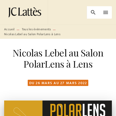
MENU
RECHERCHE
CONTENU
search
menu
PIED DE PAGE
Accueil
Tous les événements
—
—
Nicolas Lebel au Salon PolarLens à Lens
Nicolas Lebel au Salon
PolarLens à Lens
DU 26 MARS AU 27 MARS 2022