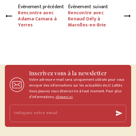
Évènement précédent
Évènement suivant
Rencontre avec
Rencontre avec
Adama Camara à
Renaud Dély à
Yerres
Marolles-en-Brie
Inscrivez vous à la newsletter
Votre adresse e-mail sera uniquement utilisée pour vous
envoyer des informations sur les actualités de JC Lattès.
Vous pouvez vous désinscrire à tout moment. Pour plus
d’informations,
cliquez ici
.
Indiquez votre email
send