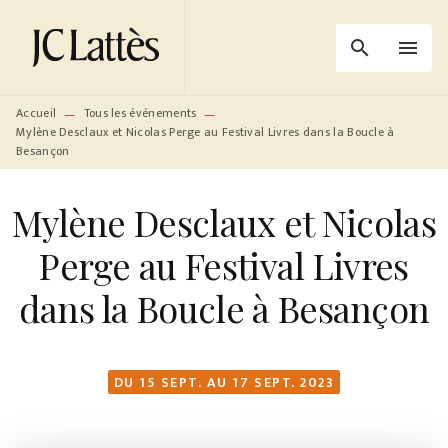
MENU
RECHERCHE
CONTENU
search
menu
PIED DE PAGE
Accueil
Tous les événements
—
—
Mylène Desclaux et Nicolas Perge au Festival Livres dans la Boucle à
Besançon
Mylène Desclaux et Nicolas
Perge au Festival Livres
dans la Boucle à Besançon
DU 15 SEPT. AU 17 SEPT. 2023