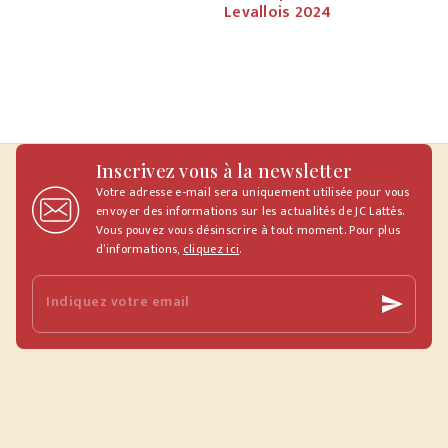
Levallois 2024
Inscrivez vous à la newsletter
Votre adresse e-mail sera uniquement utilisée pour vous
envoyer des informations sur les actualités de JC Lattès.
Vous pouvez vous désinscrire à tout moment. Pour plus
d’informations,
cliquez ici
.
Indiquez votre email
send