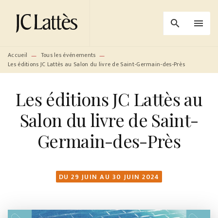
MENU
RECHERCHE
CONTENU
search
menu
PIED DE PAGE
Accueil
Tous les événements
—
—
Les éditions JC Lattès au Salon du livre de Saint-Germain-des-Près
Les éditions JC Lattès au
Salon du livre de Saint-
Germain-des-Près
DU 29 JUIN AU 30 JUIN 2024