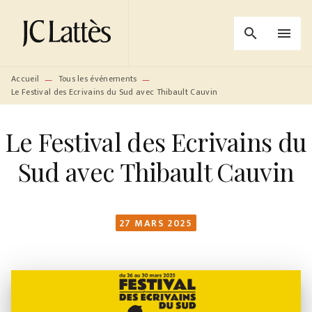
MENU
RECHERCHE
CONTENU
search
menu
PIED DE PAGE
Accueil
Tous les événements
—
—
Le Festival des Ecrivains du Sud avec Thibault Cauvin
Le Festival des Ecrivains du
Sud avec Thibault Cauvin
27 MARS 2025