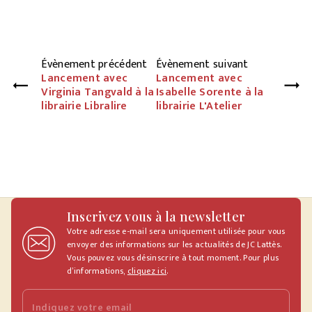
Évènement précédent
Évènement suivant
Lancement avec
Lancement avec
Virginia Tangvald à la
Isabelle Sorente à la
librairie Libralire
librairie L'Atelier
Inscrivez vous à la newsletter
Votre adresse e-mail sera uniquement utilisée pour vous
envoyer des informations sur les actualités de JC Lattès.
Vous pouvez vous désinscrire à tout moment. Pour plus
d’informations,
cliquez ici
.
Indiquez votre email