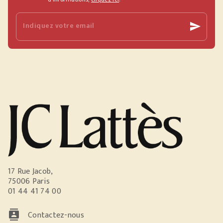
Indiquez votre email
send
17 Rue Jacob,
75006 Paris
01 44 41 74 00
contacts
Contactez-nous