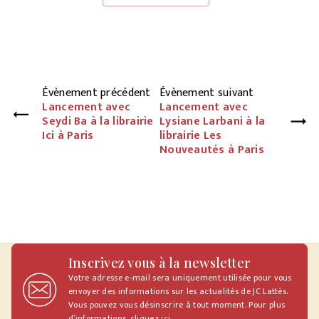
Évènement précédent
Évènement suivant
Lancement avec
Lancement avec
Seydi Ba à la librairie
Lysiane Larbani à la
Ici à Paris
librairie Les
Nouveautés à Paris
Inscrivez vous à la newsletter
Votre adresse e-mail sera uniquement utilisée pour vous
envoyer des informations sur les actualités de JC Lattès.
Vous pouvez vous désinscrire à tout moment. Pour plus
d’informations,
cliquez ici
.