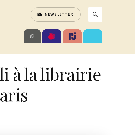
NEWSLETTER
search
email
search
fingerprint
à la librairie
aris