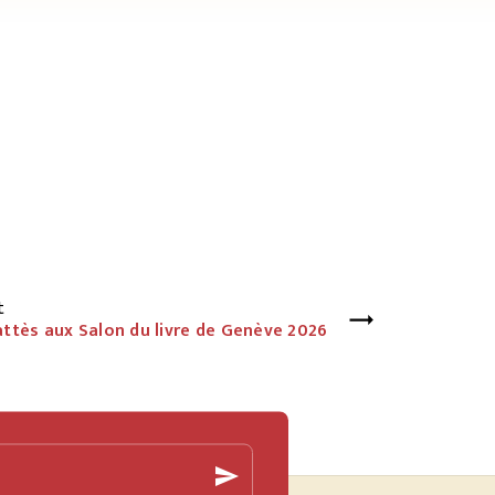
t
Lattès aux Salon du livre de Genève 2026
send