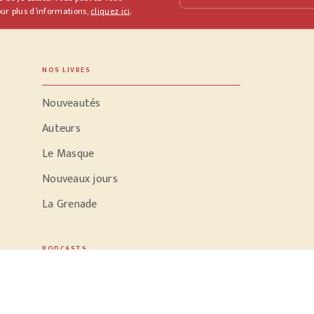
ur plus d’informations,
cliquez ici
.
NOS LIVRES
Nouveautés
Auteurs
Le Masque
Nouveaux jours
La Grenade
PODCASTS
Parole d'écrivain
Conversation dans le noir