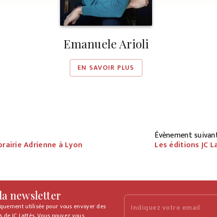
Emanuele Arioli
EN SAVOIR PLUS
Évènement suivan
brairie Adrienne à Lyon
Les éditions JC 
 la newsletter
iquement utilisée pour vous envoyer des
Indiquez votre email
s de JC Lattès. Vous pouvez vous