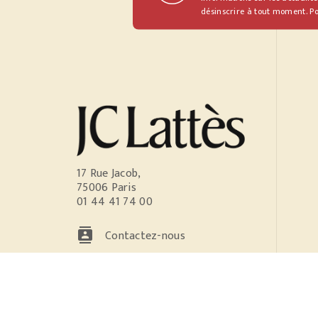
désinscrire à tout moment. Po
17 Rue Jacob,
75006 Paris
01 44 41 74 00
contacts
Contactez-nous
NOS RÉSEAUX