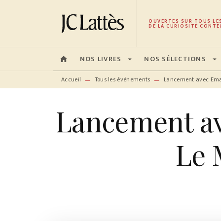
MENU
RECHERCHE
CONTENU
OUVERTES SUR TOUS LE
DE LA CURIOSITÉ CONTE
NOS LIVRES
NOS SÉLECTIONS
home
arrow_drop_down
arrow_drop_down
Accueil
Tous les événements
Lancement avec Emanu
—
—
Lancement ave
Le 