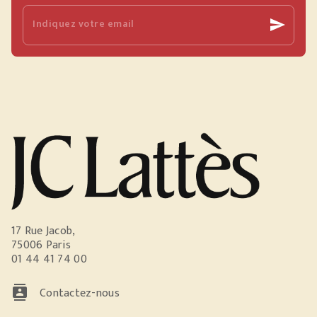
Indiquez votre email
send
17 Rue Jacob,
75006 Paris
01 44 41 74 00
contacts
Contactez-nous