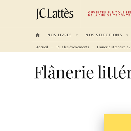
MENU
RECHERCHE
CONTENU
OUVERTES SUR TOUS LE
DE LA CURIOSITÉ CONTE
NOS LIVRES
NOS SÉLECTIONS
home
arrow_drop_down
arrow_drop_down
Accueil
Tous les événements
Flânerie littéraire 
—
—
Flânerie litt