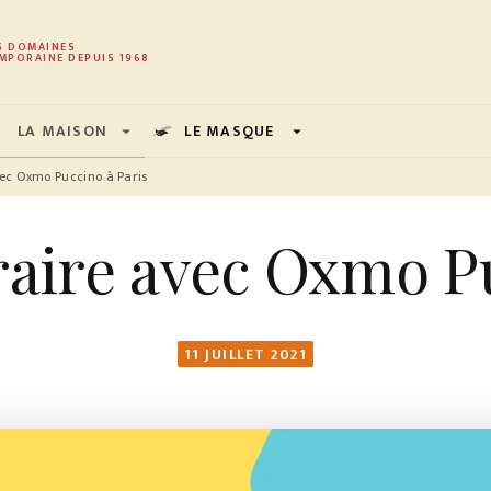
PIED DE PAGE
S DOMAINES
MPORAINE DEPUIS 1968
LA MAISON
LE MASQUE
arrow_drop_down
arrow_drop_down
avec Oxmo Puccino à Paris
éraire avec Oxmo P
11 JUILLET 2021