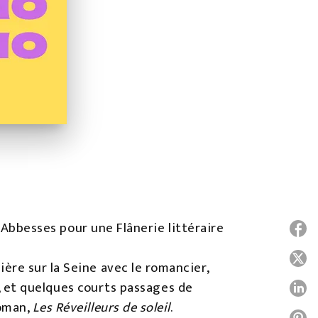
s Abbesses pour une Flânerie littéraire
P
P
ère sur la Seine avec le romancier,
te, et quelques courts passages de
P
roman,
Les Réveilleurs de soleil
.