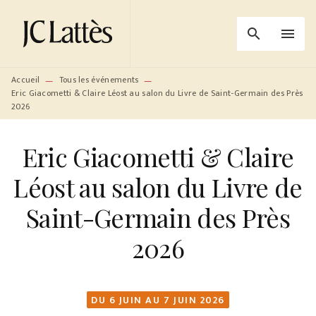
MENU
RECHERCHE
CONTENU
search
menu
PIED DE PAGE
Accueil
Tous les événements
—
—
Eric Giacometti & Claire Léost au salon du Livre de Saint-Germain des Près
2026
Eric Giacometti & Claire
Léost au salon du Livre de
Saint-Germain des Près
2026
DU 6 JUIN AU 7 JUIN 2026