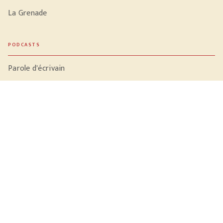
La Grenade
PODCASTS
Parole d'écrivain
Conversation dans le noir
Sac à dos et libido
Tomber les murs
LA MAISON
Qui sommes-nous ?
NOTRE ACTUALITÉ