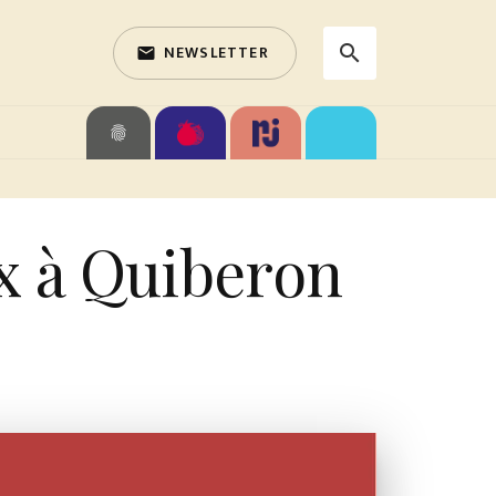
NEWSLETTER
search
email
search
fingerprint
x à Quiberon