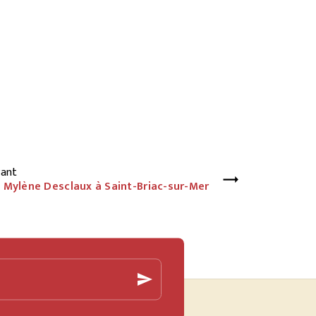
vant
 Mylène Desclaux à Saint-Briac-sur-Mer
send