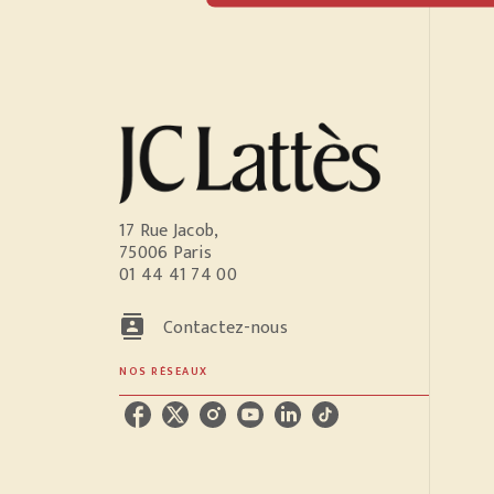
17 Rue Jacob,
75006 Paris
01 44 41 74 00
contacts
Contactez-nous
NOS RÉSEAUX