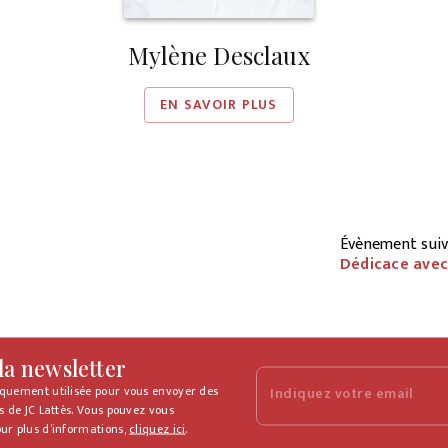
Mylène Desclaux
EN SAVOIR PLUS
Évènement sui
Dédicace avec
 la newsletter
iquement utilisée pour vous envoyer des
Indiquez votre email
s de JC Lattès. Vous pouvez vous
ur plus d’informations,
cliquez ici
.