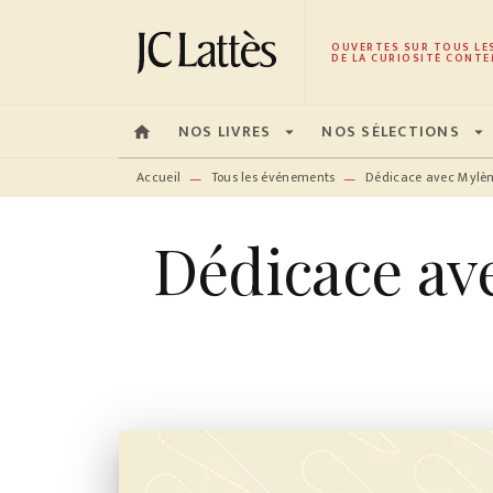
MENU
RECHERCHE
CONTENU
OUVERTES SUR TOUS LE
DE LA CURIOSITÉ CONTE
NOS LIVRES
NOS SÉLECTIONS
home
arrow_drop_down
arrow_drop_down
Accueil
Tous les événements
Dédicace avec Mylèn
—
—
Dédicace av