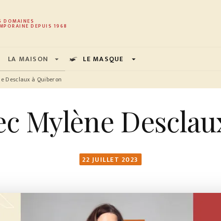
PIED DE PAGE
S DOMAINES
MPORAINE DEPUIS 1968
LA MAISON
LE MASQUE
arrow_drop_down
arrow_drop_down
e Desclaux à Quiberon
ec Mylène Desclau
22 JUILLET 2023