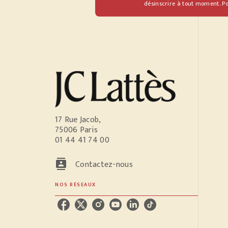
désinscrire à tout moment. Po
17 Rue Jacob,
75006 Paris
01 44 41 74 00
contacts
Contactez-nous
NOS RÉSEAUX