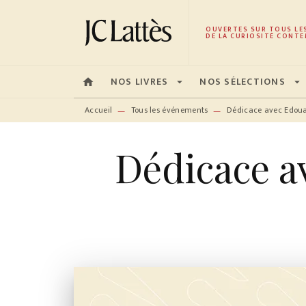
MENU
RECHERCHE
CONTENU
OUVERTES SUR TOUS LE
DE LA CURIOSITÉ CONTE
NOS LIVRES
NOS SÉLECTIONS
home
arrow_drop_down
arrow_drop_down
Accueil
Tous les événements
Dédicace avec Edoua
—
—
Dédicace a