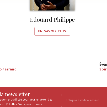
Edouard Philippe
EN SAVOIR PLUS
Évèn
t-Ferrand
Soir
 la newsletter
iquement utilisée pour vous envoyer des
Indiquez votre email
s de JC Lattès. Vous pouvez vous