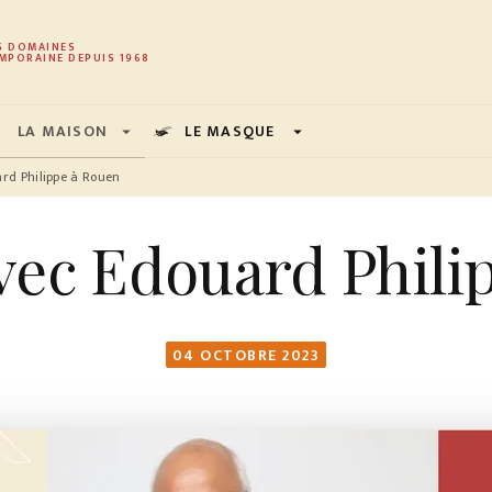
PIED DE PAGE
S DOMAINES
MPORAINE DEPUIS 1968
LA MAISON
LE MASQUE
arrow_drop_down
arrow_drop_down
rd Philippe à Rouen
vec Edouard Phili
04 OCTOBRE 2023