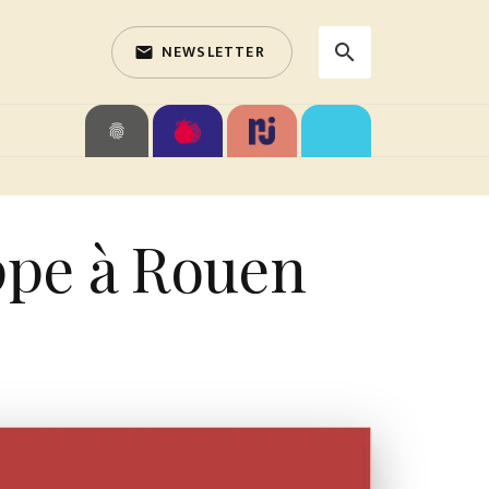
NEWSLETTER
search
email
search
fingerprint
ppe à Rouen