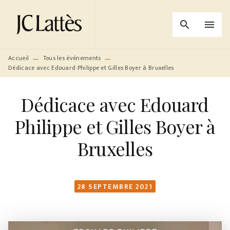
MENU
RECHERCHE
CONTENU
search
menu
PIED DE PAGE
Accueil
Tous les événements
—
—
Dédicace avec Edouard Philippe et Gilles Boyer à Bruxelles
Dédicace avec Edouard
Philippe et Gilles Boyer à
Bruxelles
28 SEPTEMBRE 2021