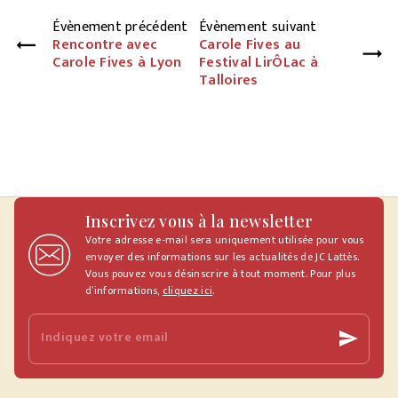
Évènement précédent
Évènement suivant
Rencontre avec
Carole Fives au
Carole Fives à Lyon
Festival LirÔLac à
Talloires
Inscrivez vous à la newsletter
Votre adresse e-mail sera uniquement utilisée pour vous
envoyer des informations sur les actualités de JC Lattès.
Vous pouvez vous désinscrire à tout moment. Pour plus
d’informations,
cliquez ici
.
Indiquez votre email
send