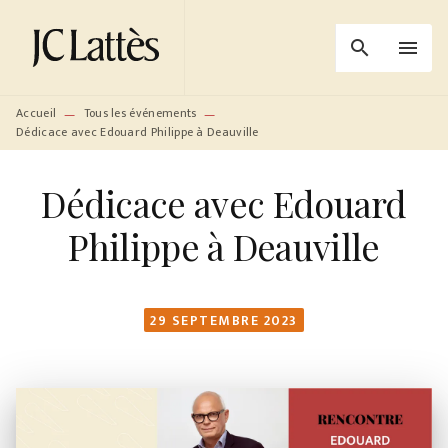
MENU
RECHERCHE
CONTENU
search
menu
PIED DE PAGE
Accueil
Tous les événements
—
—
Dédicace avec Edouard Philippe à Deauville
Dédicace avec Edouard
Philippe à Deauville
29 SEPTEMBRE 2023