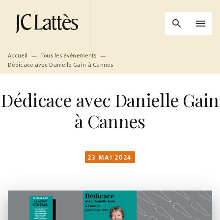
MENU
RECHERCHE
CONTENU
search
menu
PIED DE PAGE
Accueil
Tous les événements
—
—
Dédicace avec Danielle Gain à Cannes
Dédicace avec Danielle Gain
à Cannes
23 MAI 2024