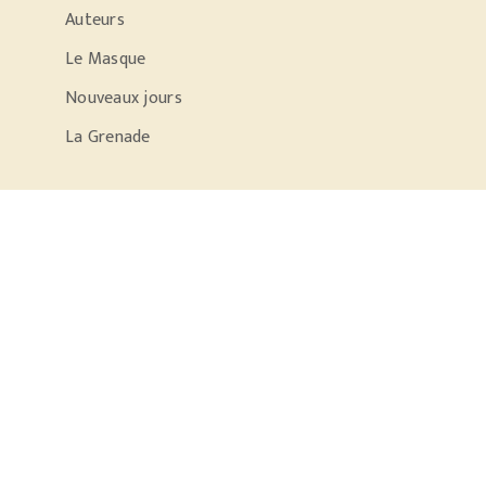
Auteurs
Le Masque
Nouveaux jours
La Grenade
PODCASTS
Parole d'écrivain
Conversation dans le noir
Sac à dos et libido
Tomber les murs
er vos cookies
Mentions légales
Conditions générales d'utili