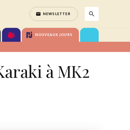
NEWSLETTER
search
email
search
NOUVEAUX JOURS
Karaki à MK2