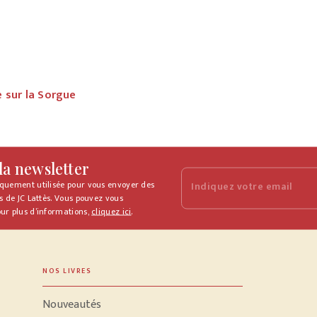
e sur la Sorgue
 la newsletter
iquement utilisée pour vous envoyer des
Indiquez votre email
s de JC Lattès. Vous pouvez vous
ur plus d’informations,
cliquez ici
.
NOS LIVRES
Nouveautés