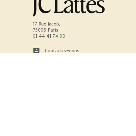
17 Rue Jacob,
75006 Paris
01 44 41 74 00
contacts
Contactez-nous
NOS RÉSEAUX
Données personnelles
Paramétr