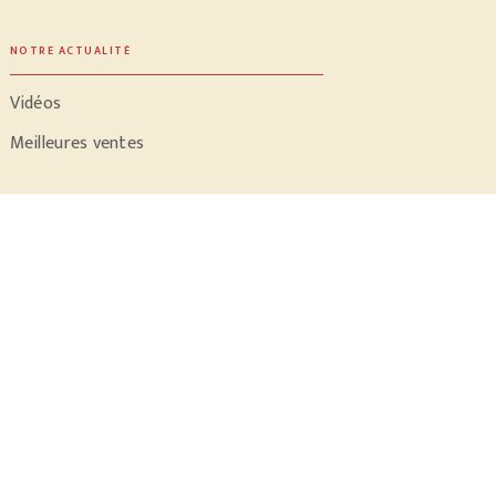
NOTRE ACTUALITÉ
Vidéos
Meilleures ventes
PROFESSIONNELS
Libraires
Journalistes
sation
Charte de référencement