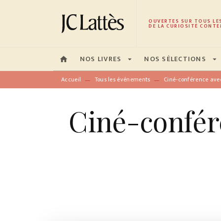
MENU
RECHERCHE
CONTENU
OUVERTES SUR TOUS LE
DE LA CURIOSITÉ CONTE
NOS LIVRES
NOS SÉLECTIONS
home
arrow_drop_down
arrow_drop_down
Accueil
Tous les événements
Ciné-conférence av
—
—
Ciné-confér