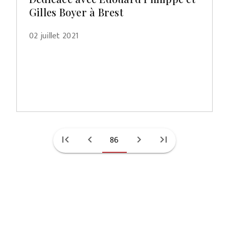
Gilles Boyer à Brest
02 juillet 2021
first_page
chevron_left
86
chevron_right
last_page