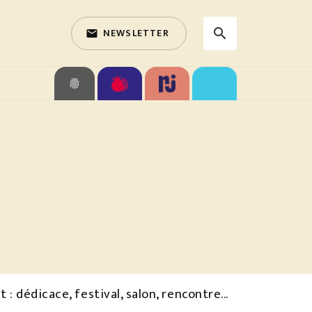
NEWSLETTER
search
email
search
fingerprint
 dédicace, festival, salon, rencontre...