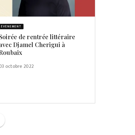
ÉVÈNEMENT
Soirée de rentrée littéraire
avec Djamel Cherigui à
Roubaix
03 octobre 2022
ge