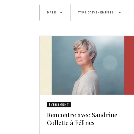
arrow_drop_down
arrow_drop_down
DATE
TYPE D'ÉVÈNEMENTS
ÉVÈNEMENT
Rencontre avec Sandrine
Collette à Félines