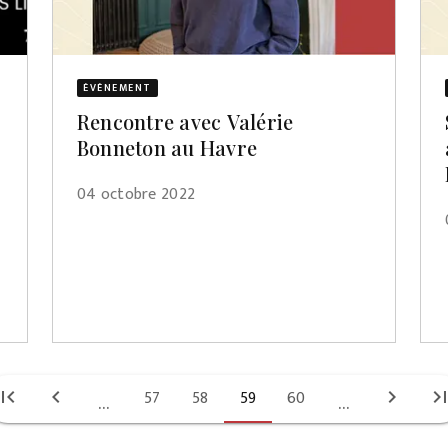
ÉVÈNEMENT
Rencontre avec Valérie
Bonneton au Havre
04 octobre 2022
irst_page
chevron_left
57
58
59
60
chevron_right
last_pa
...
...