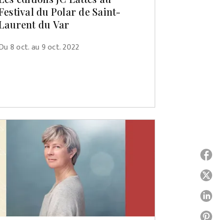
Festival du Polar de Saint-
Laurent du Var
Du 8 oct. au 9 oct. 2022
P
P
P
P