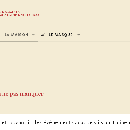
PIED DE PAGE
S DOMAINES
MPORAINE DEPUIS 1968
LA MAISON
LE MASQUE
arrow_drop_down
arrow_drop_down
à ne pas manquer
etrouvant ici les évènements auxquels ils participent :