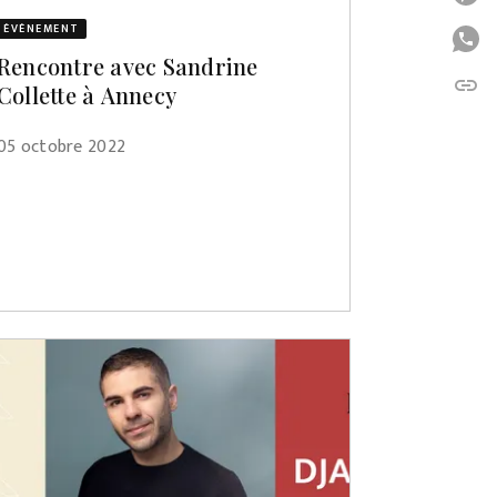
ÉVÈNEMENT
P
Rencontre avec Sandrine
link
C
Collette à Annecy
05 octobre 2022