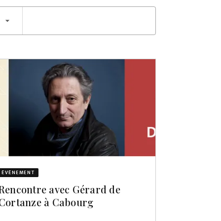
arrow_drop_down
ÉVÈNEMENT
Rencontre avec Gérard de
Cortanze à Cabourg