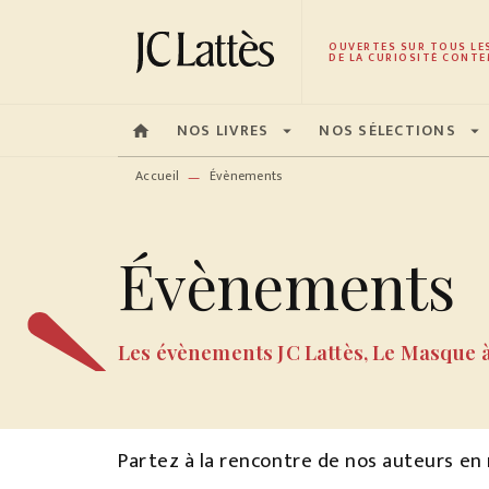
MENU
RECHERCHE
CONTENU
OUVERTES SUR TOUS LE
DE LA CURIOSITÉ CONTE
NOS LIVRES
NOS SÉLECTIONS
home
arrow_drop_down
arrow_drop_down
Accueil
Évènements
—
Évènements
Les évènements JC Lattès, Le Masque 
Partez à la rencontre de nos auteurs en r