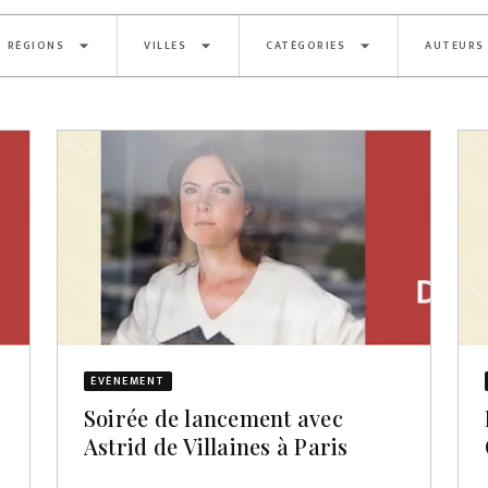
arrow_drop_down
arrow_drop_down
arrow_drop_down
RÉGIONS
VILLES
CATÉGORIES
AUTEURS
ÉVÈNEMENT
Soirée de lancement avec
Astrid de Villaines à Paris