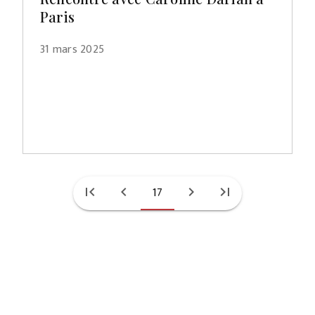
Paris
31 mars 2025
first_page
chevron_left
17
chevron_right
last_page