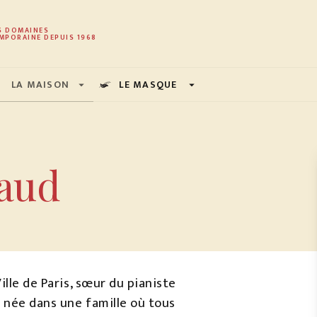
PIED DE PAGE
S DOMAINES
MPORAINE DEPUIS 1968
LA MAISON
LE MASQUE
arrow_drop_down
arrow_drop_down
raud
ille de Paris, sœur du pianiste
 née dans une famille où tous