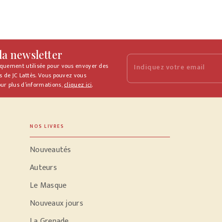
 la newsletter
iquement utilisée pour vous envoyer des
Indiquez votre email
s de JC Lattès. Vous pouvez vous
ur plus d’informations,
cliquez ici
.
NOS LIVRES
Nouveautés
Auteurs
Le Masque
Nouveaux jours
La Grenade