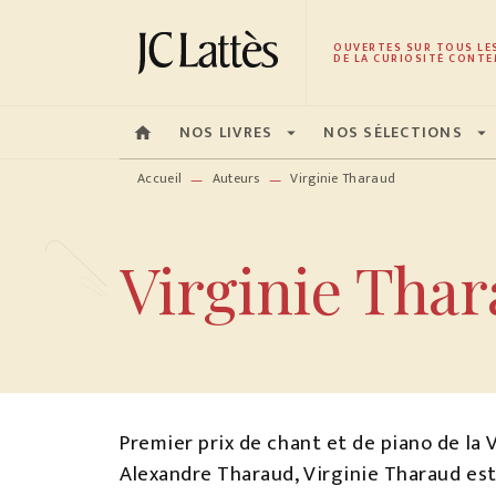
MENU
RECHERCHE
CONTENU
OUVERTES SUR TOUS LE
DE LA CURIOSITÉ CONTE
NOS LIVRES
NOS SÉLECTIONS
home
arrow_drop_down
arrow_drop_down
Accueil
Auteurs
Virginie Tharaud
—
—
Virginie Tha
Premier prix de chant et de piano de la V
Alexandre Tharaud, Virginie Tharaud est