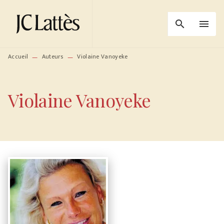
MENU
RECHERCHE
CONTENU
search
menu
PIED DE PAGE
Accueil
Auteurs
Violaine Vanoyeke
—
—
Violaine Vanoyeke