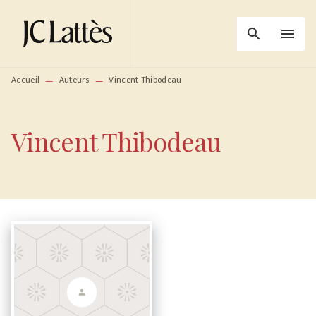
MENU
RECHERCHE
CONTENU
search
menu
PIED DE PAGE
Accueil
Auteurs
Vincent Thibodeau
—
—
Vincent Thibodeau