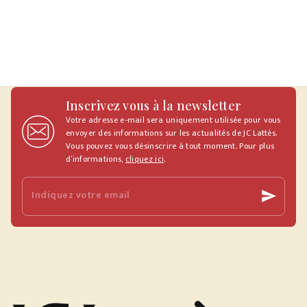
Inscrivez vous à la newsletter
Votre adresse e-mail sera uniquement utilisée pour vous
envoyer des informations sur les actualités de JC Lattès.
Vous pouvez vous désinscrire à tout moment. Pour plus
d’informations,
cliquez ici
.
Indiquez votre email
send