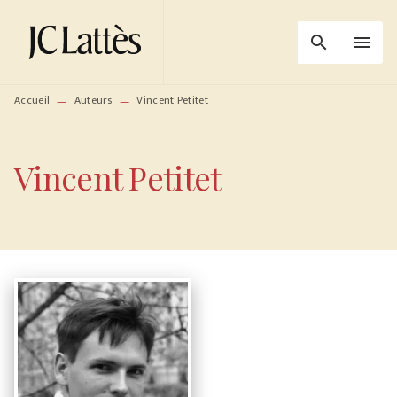
MENU
RECHERCHE
CONTENU
search
menu
PIED DE PAGE
Accueil
Auteurs
Vincent Petitet
—
—
Vincent Petitet