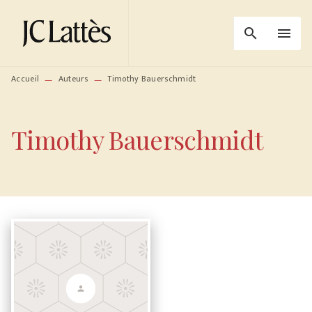
MENU
RECHERCHE
CONTENU
search
menu
PIED DE PAGE
Accueil
Auteurs
Timothy Bauerschmidt
—
—
Timothy Bauerschmidt