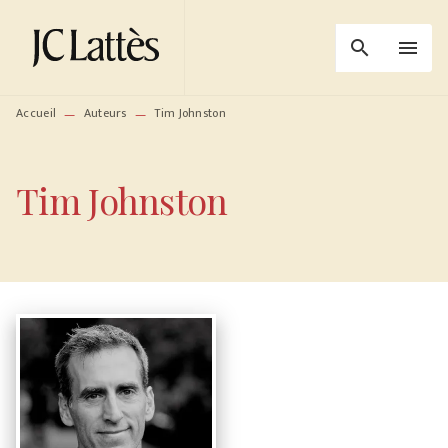
MENU
RECHERCHE
CONTENU
search
menu
PIED DE PAGE
Accueil
Auteurs
Tim Johnston
—
—
Tim Johnston