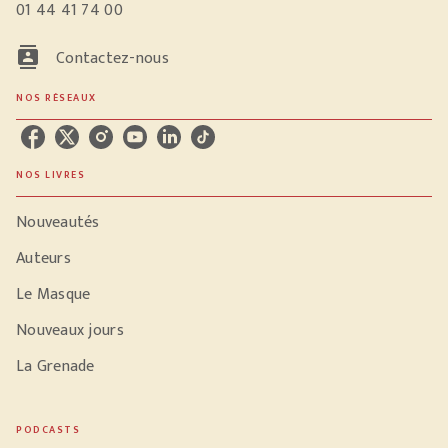
01 44 41 74 00
contacts
Contactez-nous
NOS RÉSEAUX
NOS LIVRES
Nouveautés
Auteurs
Le Masque
Nouveaux jours
La Grenade
PODCASTS