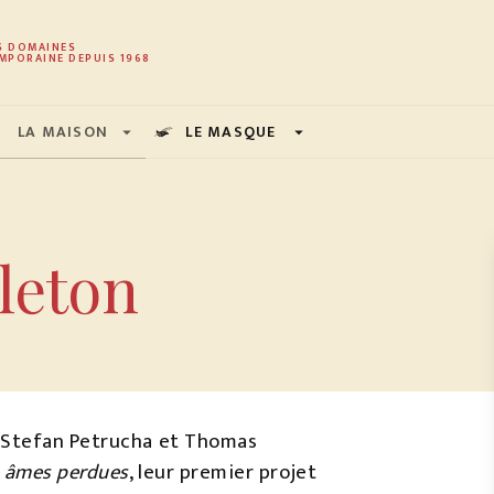
PIED DE PAGE
S DOMAINES
MPORAINE DEPUIS 1968
LA MAISON
LE MASQUE
arrow_drop_down
arrow_drop_down
leton
 Stefan Petrucha et Thomas
s âmes perdues
, leur premier projet