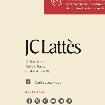
informations sur les actualité
désinscrire à tout moment. Po
17 Rue Jacob,
75006 Paris
01 44 41 74 00
contacts
Contactez-nous
NOS RÉSEAUX