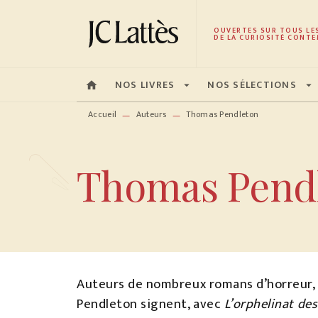
MENU
RECHERCHE
CONTENU
OUVERTES SUR TOUS LE
DE LA CURIOSITÉ CONTE
NOS LIVRES
NOS SÉLECTIONS
home
arrow_drop_down
arrow_drop_down
Accueil
Auteurs
Thomas Pendleton
—
—
Thomas Pend
Auteurs de nombreux romans d’horreur,
Pendleton signent, avec
L’orphelinat de