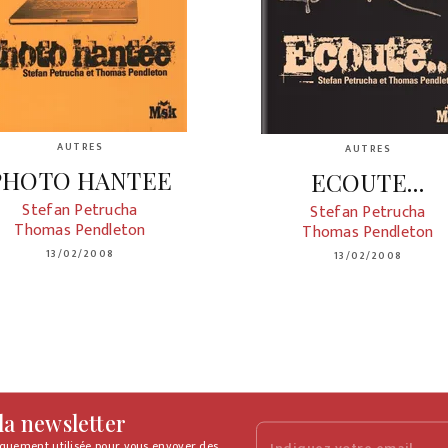
AUTRES
AUTRES
PHOTO HANTEE
ECOUTE...
Stefan Petrucha
Stefan Petrucha
Thomas Pendleton
Thomas Pendleton
13/02/2008
13/02/2008
 la newsletter
iquement utilisée pour vous envoyer des
Indiquez votre email