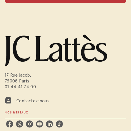
17 Rue Jacob,
75006 Paris
01 44 41 74 00
contacts
Contactez-nous
NOS RÉSEAUX