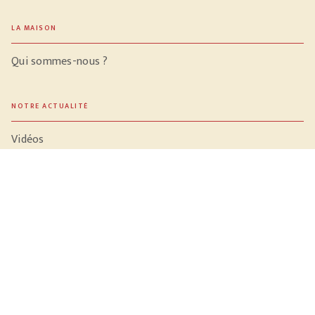
LA MAISON
Qui sommes-nous ?
NOTRE ACTUALITÉ
Vidéos
Meilleures ventes
PROFESSIONNELS
Libraires
Journalistes