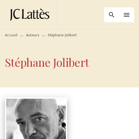
MENU
RECHERCHE
CONTENU
search
menu
PIED DE PAGE
Accueil
Auteurs
Stéphane Jolibert
—
—
Stéphane Jolibert