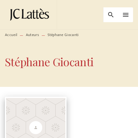
MENU
RECHERCHE
CONTENU
search
menu
PIED DE PAGE
Accueil
Auteurs
Stéphane Giocanti
—
—
Stéphane Giocanti