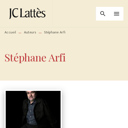
MENU
RECHERCHE
CONTENU
search
menu
PIED DE PAGE
Accueil
Auteurs
Stéphane Arfi
—
—
Stéphane Arfi