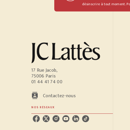
désinscrire à tout moment. Po
17 Rue Jacob,
75006 Paris
01 44 41 74 00
contacts
Contactez-nous
NOS RÉSEAUX