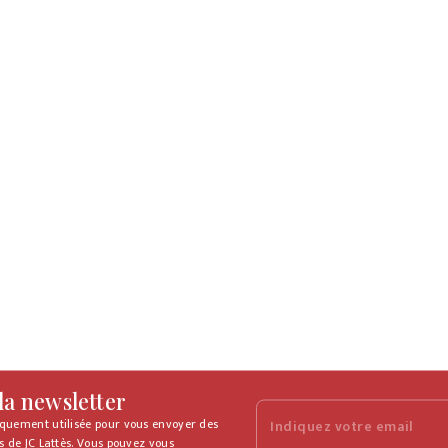
 la newsletter
iquement utilisée pour vous envoyer des
Indiquez votre email
s de JC Lattès. Vous pouvez vous