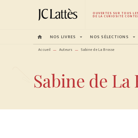
MENU
RECHERCHE
CONTENU
OUVERTES SUR TOUS LE
DE LA CURIOSITÉ CONTE
NOS LIVRES
NOS SÉLECTIONS
home
arrow_drop_down
arrow_drop_down
Accueil
Auteurs
Sabine de La Brosse
—
—
Sabine de La 