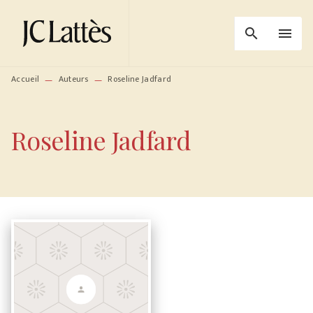
MENU
RECHERCHE
CONTENU
search
menu
PIED DE PAGE
Accueil
Auteurs
Roseline Jadfard
—
—
Roseline Jadfard