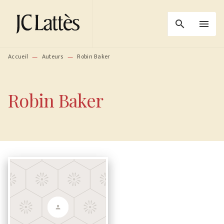
MENU
RECHERCHE
CONTENU
search
menu
PIED DE PAGE
Accueil
Auteurs
Robin Baker
—
—
Robin Baker