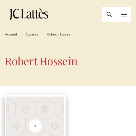
MENU
RECHERCHE
CONTENU
search
menu
PIED DE PAGE
Accueil
Auteurs
Robert Hossein
—
—
Robert Hossein