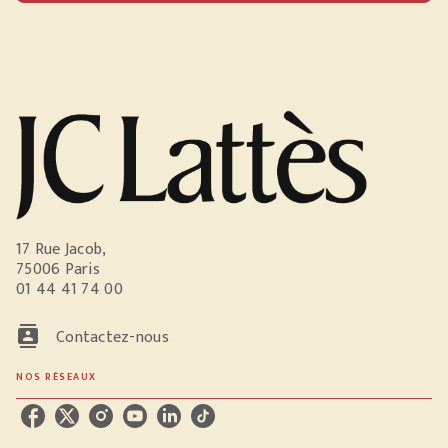
17 Rue Jacob,
75006 Paris
01 44 41 74 00
contacts
Contactez-nous
NOS RÉSEAUX