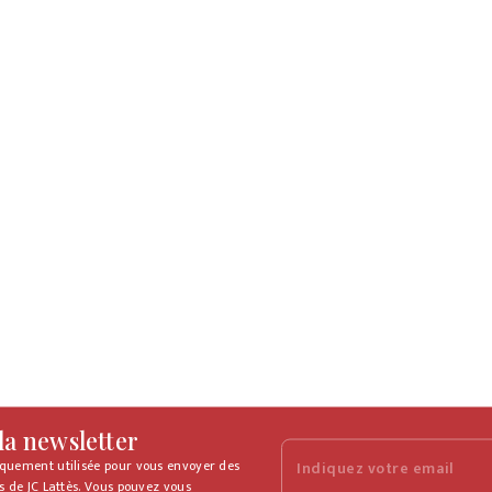
 la newsletter
iquement utilisée pour vous envoyer des
Indiquez votre email
s de JC Lattès. Vous pouvez vous