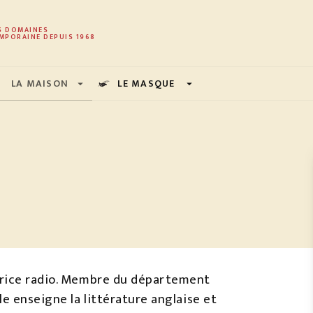
PIED DE PAGE
S DOMAINES
MPORAINE DEPUIS 1968
LA MAISON
LE MASQUE
arrow_drop_down
arrow_drop_down
trice radio. Membre du département
le enseigne la littérature anglaise et