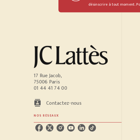
désinscrire à tout moment. Po
17 Rue Jacob,
75006 Paris
01 44 41 74 00
contacts
Contactez-nous
NOS RÉSEAUX