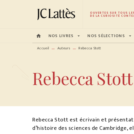
MENU
RECHERCHE
CONTENU
OUVERTES SUR TOUS LE
DE LA CURIOSITÉ CONTE
NOS LIVRES
NOS SÉLECTIONS
home
arrow_drop_down
arrow_drop_down
Accueil
Auteurs
Rebecca Stott
—
—
Rebecca Stott
Rebecca Stott est écrivain et présenta
d’histoire des sciences de Cambridge, el