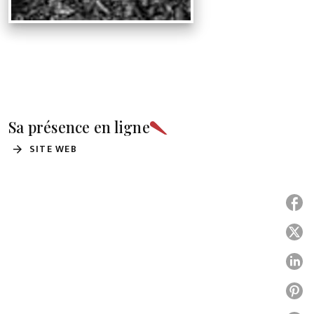
Sa présence en ligne
SITE WEB
arrow_forward
P
P
P
P