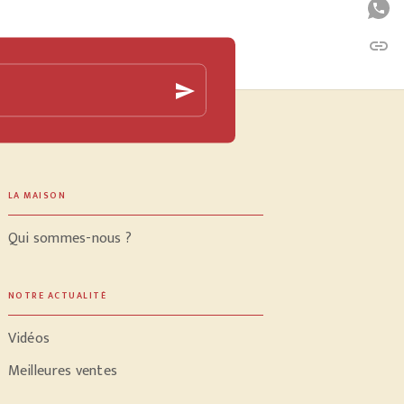
P
link
C
send
LA MAISON
Qui sommes-nous ?
NOTRE ACTUALITÉ
Vidéos
Meilleures ventes