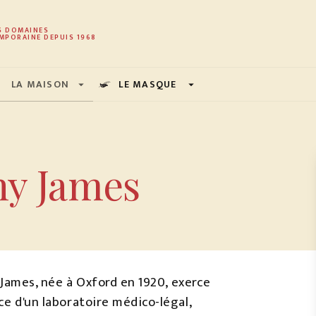
PIED DE PAGE
S DOMAINES
MPORAINE DEPUIS 1968
LA MAISON
LE MASQUE
arrow_drop_down
arrow_drop_down
hy James
. James, née à Oxford en 1920, exerce
ce d'un laboratoire médico-légal,