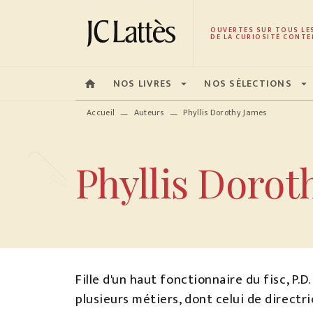
MENU
RECHERCHE
CONTENU
OUVERTES SUR TOUS LE
DE LA CURIOSITÉ CONTE
NOS LIVRES
NOS SÉLECTIONS
home
arrow_drop_down
arrow_drop_down
Accueil
Auteurs
Phyllis Dorothy James
—
—
Phyllis Dorot
Fille d'un haut fonctionnaire du fisc, P.D
plusieurs métiers, dont celui de directri