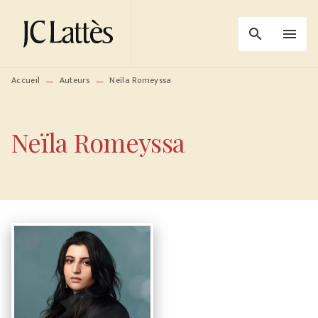
MENU
RECHERCHE
CONTENU
search
menu
PIED DE PAGE
Accueil
Auteurs
Neïla Romeyssa
—
—
Neïla Romeyssa