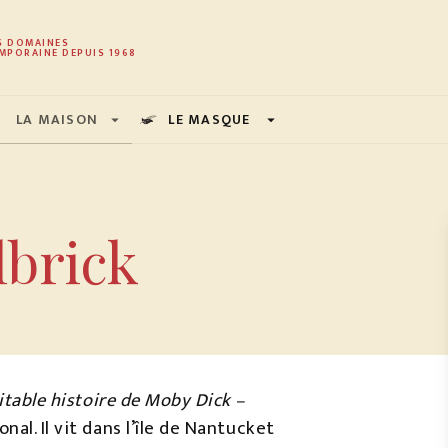
PIED DE PAGE
S DOMAINES
MPORAINE DEPUIS 1968
LA MAISON
LE MASQUE
arrow_drop_down
arrow_drop_down
lbrick
itable histoire de Moby Dick –
nal. Il vit dans l’île de Nantucket