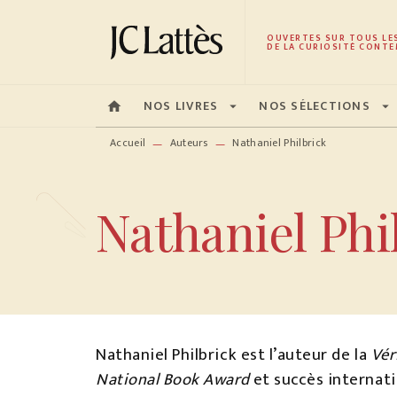
MENU
RECHERCHE
CONTENU
OUVERTES SUR TOUS LE
DE LA CURIOSITÉ CONTE
NOS LIVRES
NOS SÉLECTIONS
home
arrow_drop_down
arrow_drop_down
Accueil
Auteurs
Nathaniel Philbrick
—
—
Nathaniel Phi
Nathaniel Philbrick est l’auteur de la
Vér
National Book Award
et succès internatio