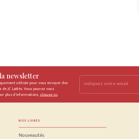
 la newsletter
iquement utilisée pour vous envoyer des
Indiquez votre email
s de JC Lattès. Vous pouvez vous
ur plus d’informations,
cliquez ici
.
NOS LIVRES
Nouveautés