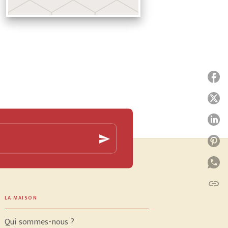
P
P
P
send
P
P
link
C
LA MAISON
Qui sommes-nous ?