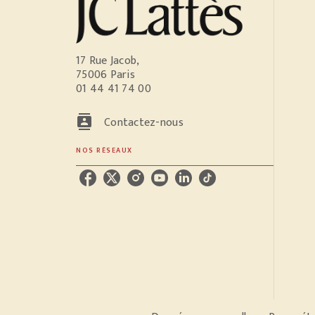
17 Rue Jacob,
75006 Paris
01 44 41 74 00
contacts
Contactez-nous
NOS RÉSEAUX